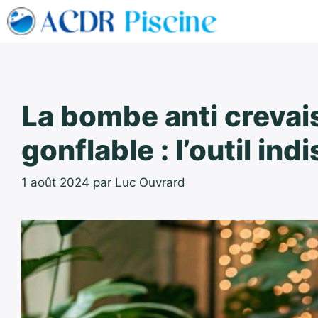
Aller
au
contenu
La bombe anti crevai
gonflable : l’outil in
1 août 2024
par
Luc Ouvrard