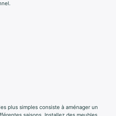
nnel.
les plus simples consiste à aménager un
fférentes saisons. Installez des meubles