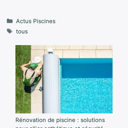
Catégories
Actus Piscines
Étiquettes
tous
Rénovation de piscine : solutions