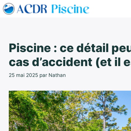
Aller
au
contenu
Piscine : ce détail pe
cas d’accident (et il e
25 mai 2025
par
Nathan