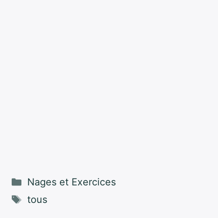
Catégories
Nages et Exercices
Étiquettes
tous