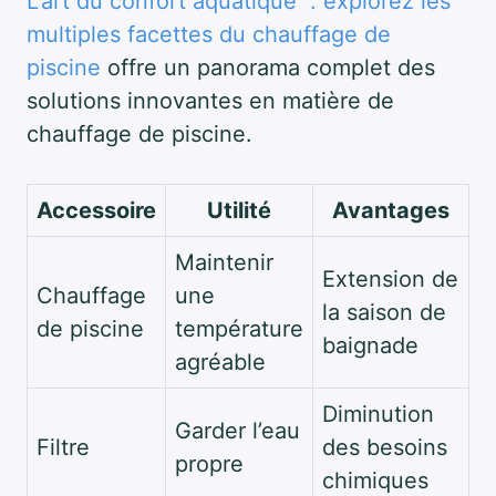
L’art du confort aquatique : explorez les
multiples facettes du chauffage de
piscine
offre un panorama complet des
solutions innovantes en matière de
chauffage de piscine.
Accessoire
Utilité
Avantages
Maintenir
Extension de
Chauffage
une
la saison de
de piscine
température
baignade
agréable
Diminution
Garder l’eau
Filtre
des besoins
propre
chimiques