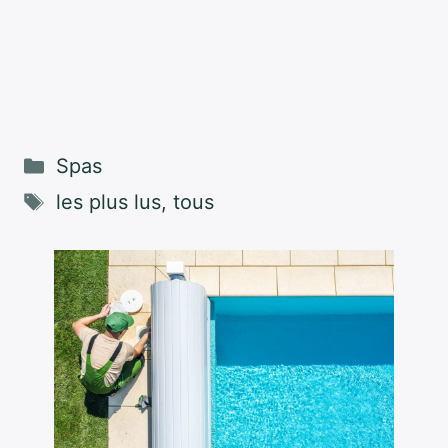
Catégories
Spas
Étiquettes
les plus lus
,
tous