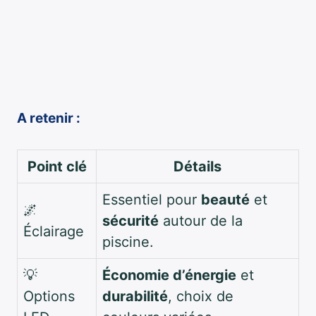
A retenir :
Point clé
Détails
Essentiel pour
beauté
et
🌌
sécurité
autour de la
Éclairage
piscine.
💡
Économie d’énergie
et
Options
durabilité
, choix de