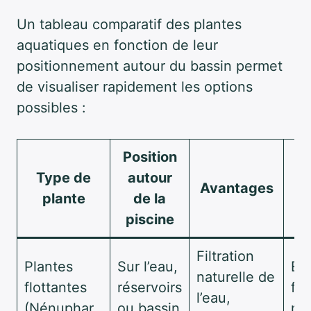
Un tableau comparatif des plantes
aquatiques en fonction de leur
positionnement autour du bassin permet
de visualiser rapidement les options
possibles :
Position
Type de
autour
Avantages
plante
de la
piscine
Filtration
Plantes
Sur l’eau,
Él
naturelle de
flottantes
réservoirs
feu
l’eau,
(Nénuphar,
ou bassin
mo