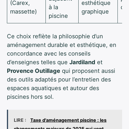
(Carex,
esthétique
à la
de
massette)
graphique
piscine
Ce choix reflète la philosophie d’un
aménagement durable et esthétique, en
concordance avec les conseils
d’enseignes telles que
Jardiland
et
Provence Outillage
qui proposent aussi
des outils adaptés pour l’entretien des
espaces aquatiques et autour des
piscines hors sol.
LIRE :
Taxe d'aménagement piscine : les
changements majeurs de 2025 qui vont