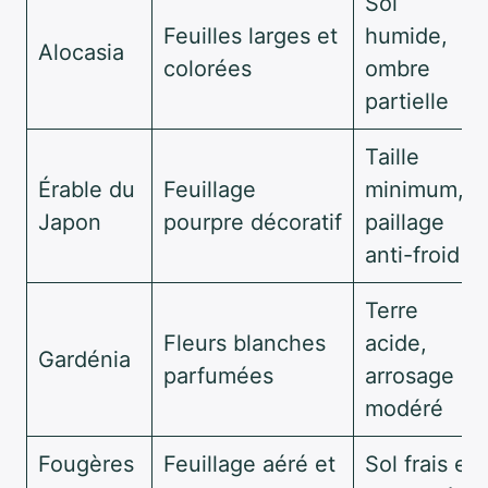
Sol
Feuilles larges et
humide,
Alocasia
colorées
ombre
partielle
Taille
Érable du
Feuillage
minimum,
Japon
pourpre décoratif
paillage
anti-froid
Terre
Fleurs blanches
acide,
Gardénia
parfumées
arrosage
modéré
Fougères
Feuillage aéré et
Sol frais et