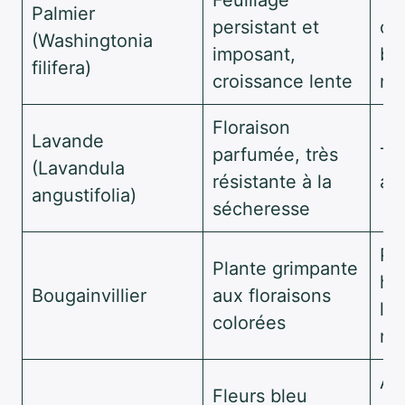
Palmier
persistant et
oc
(Washingtonia
imposant,
be
filifera)
croissance lente
mo
Floraison
Lavande
parfumée, très
Tai
(Lavandula
résistante à la
apr
angustifolia)
sécheresse
Pr
Plante grimpante
hi
Bougainvillier
aux floraisons
le 
colorées
rég
Ar
Fleurs bleu