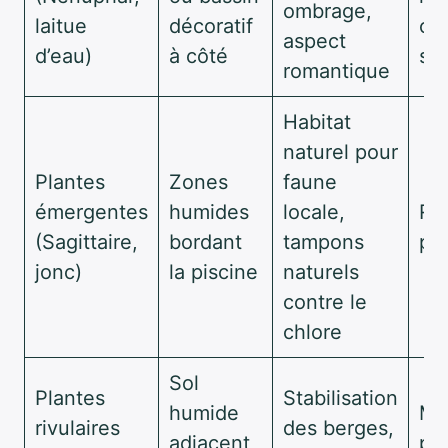
ombrage,
laitue
décoratif
ch
aspect
d’eau)
à côté
sa
romantique
Habitat
naturel pour
Plantes
Zones
faune
émergentes
humides
locale,
Ra
(Sagittaire,
bordant
tampons
pri
jonc)
la piscine
naturels
contre le
chlore
Sol
Plantes
Stabilisation
humide
Mul
rivulaires
des berges,
adjacent
par