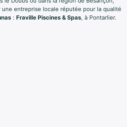
ns le Doubs ou dans la région de Besançon,
une entreprise locale réputée pour la qualité
unas
:
Fraville Piscines & Spas
, à Pontarlier.
u