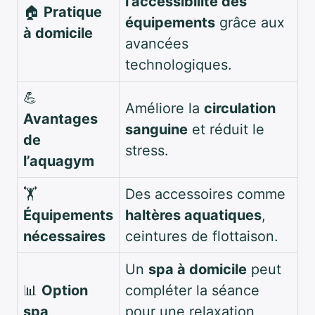
l’accessibilité des
🏠
Pratique
équipements
grâce aux
à domicile
avancées
technologiques.
💪
Améliore la
circulation
Avantages
sanguine
et réduit le
de
stress.
l’aquagym
🏋️
Des accessoires comme
Équipements
haltères aquatiques
,
nécessaires
ceintures de flottaison.
Un
spa à domicile
peut
📊
Option
compléter la séance
spa
pour une relaxation