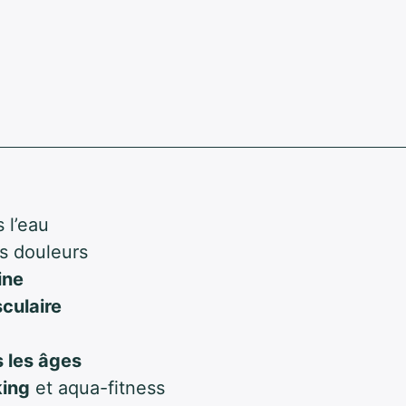
 l’eau
es douleurs
ine
culaire
s les âges
king
et aqua-fitness